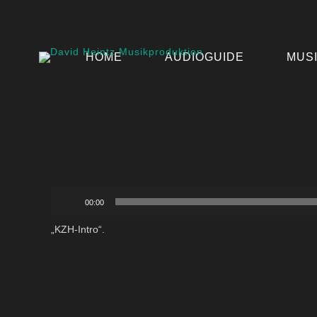
HOME
AUDIOGUIDE
MUS
Audio-
00:00
Player
„KZH-Intro“.