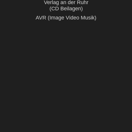
Verlag an der Ruhr
(CD Beilagen)
AVR (Image Video Musik)
Audioguides per Festnetztelefonnummer und Stream
für Schloss
Schwetzingen, Preussenmuseum Minden, Schloss
Favorite Rastatt, Bensheim, Weinheim, Hockenheim,
Wielsoch u.a.
Kontakt
2021 © David Heintz