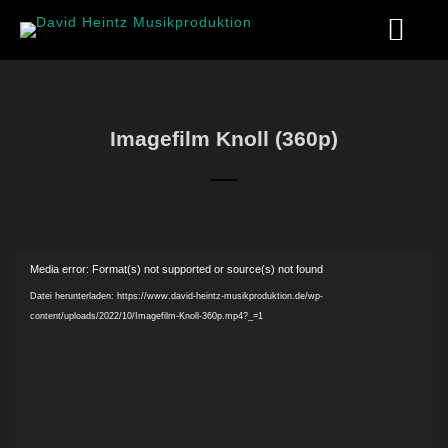
Imagefilm Knoll (360p)
Video-
Media error: Format(s) not supported or source(s) not found
Player
Datei herunterladen: https://www.david-heintz-musikproduktion.de/wp-
content/uploads/2022/10/Imagefilm-Knoll-360p.mp4?_=1