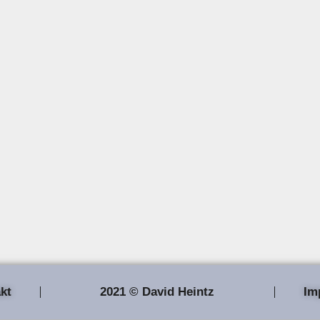
kt
2021 © David Heintz
Im