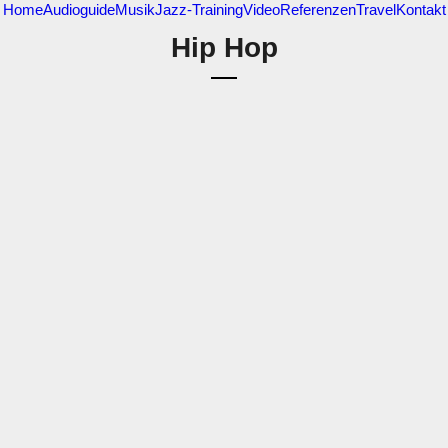
Home
Audioguide
Musik
Jazz-Training
Video
Referenzen
Travel
Kontakt
Hip Hop